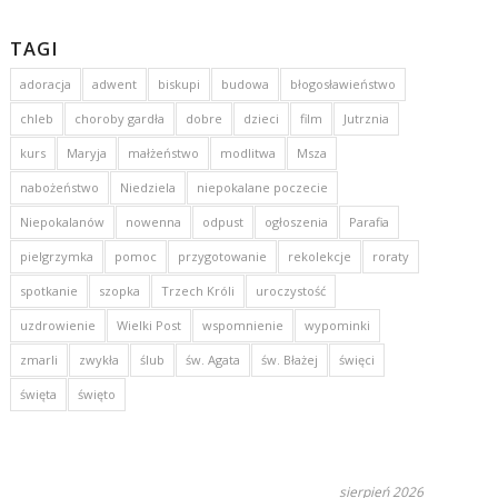
TAGI
adoracja
adwent
biskupi
budowa
błogosławieństwo
chleb
choroby gardła
dobre
dzieci
film
Jutrznia
kurs
Maryja
małżeństwo
modlitwa
Msza
nabożeństwo
Niedziela
niepokalane poczecie
Niepokalanów
nowenna
odpust
ogłoszenia
Parafia
pielgrzymka
pomoc
przygotowanie
rekolekcje
roraty
spotkanie
szopka
Trzech Króli
uroczystość
uzdrowienie
Wielki Post
wspomnienie
wypominki
zmarli
zwykła
ślub
św. Agata
św. Błażej
święci
święta
święto
sierpień 2026