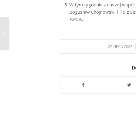
W tym tygodniu z naszej wspólno
Bogusław Chojnowski, l. 75 z Se
Panie…
XVI Niedziela Zwykła
17.07.2022
22 LIPCA 2022
/
D