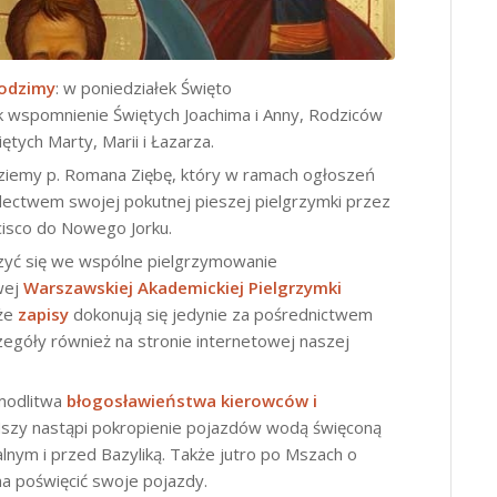
hodzimy
: w poniedziałek Święto
k wspomnienie Świętych Joachima i Anny, Rodziców
tych Marty, Marii i Łazarza.
dziemy p. Romana Ziębę, który w ramach ogłoszeń
adectwem swojej pokutnej pieszej pielgrzymki przez
cisco do Nowego Jorku.
czyć się we wspólne pielgrzymowanie
wej
Warszawskiej Akademickiej Pielgrzymki
 że
zapisy
dokonują się jedynie za pośrednictwem
zegóły również na stronie internetowej naszej
modlitwa
błogosławieństwa kierowców i
szy nastąpi pokropienie pojazdów wodą święconą
lnym i przed Bazyliką. Także jutro po Mszach o
na poświęcić swoje pojazdy.