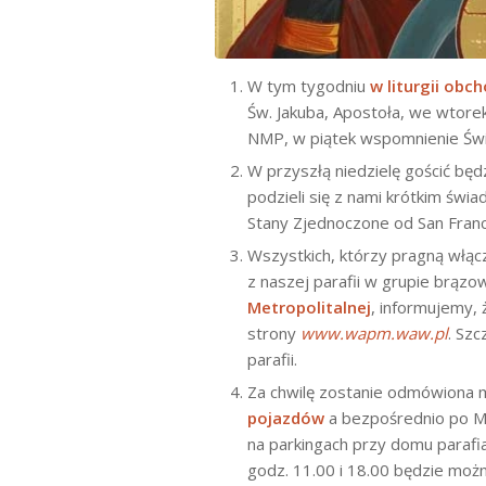
W tym tygodniu
w liturgii obc
Św. Jakuba, Apostoła, we wtore
NMP, w piątek wspomnienie Świę
W przyszłą niedzielę gościć bę
podzieli się z nami krótkim świ
Stany Zjednoczone od San Fran
Wszystkich, którzy pragną włą
z naszej parafii w grupie brązo
Metropolitalnej
, informujemy,
strony
www.wapm.waw.pl
. Szc
parafii.
Za chwilę zostanie odmówiona 
pojazdów
a bezpośrednio po M
na parkingach przy domu parafia
godz. 11.00 i 18.00 będzie moż