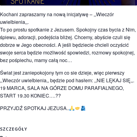
Kochani zapraszamy na nową inicjatywę – ,,Wieczór
uwielbienia,,.
To po prostu spotkanie z Jezusem. Spokojny czas bycia z Nim,
śpiewu, adoracji, podejścia bliżej. Chcemy, abyście czuli się
dobrze w Jego obecności. A jeśli będziecie chcieli oczyścić
swoje serca będzie możliwość spowiedzi, rozmowy spokojnej,
bez pośpiechu, mamy całą noc…
Świat jest zaniepokojony tym co sie dzieje, więc pierwszy
,,Wieczór uwielbienia,, będzie pod hasłem: ,,NIE LĘKAJ SIĘ,,.
19 MARCA, SALA NA GÓRZE DOMU PARAFIALNEGO,
START 19.30 KONIEC….??
PRZYJDŹ SPOTKAJ JEZUSA..
SZCZEGÓŁY