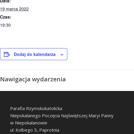
Data:
19 marca 2022
Czas:
19:30
Dodaj do kalendarza
Nawigacja wydarzenia
Parafia Rzymskokatolicka
Niepokalanego Poczęcia Najświętszej Maryi Panny
w Niepokalanowie
ul. Kolbego 5, Paprotnia