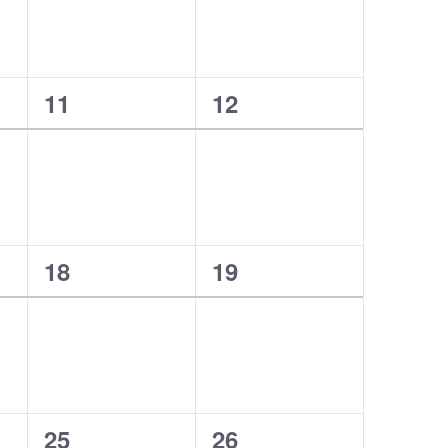
1
1
11
12
,
wydarzenie,
wydarzenie,
1
1
18
19
,
wydarzenie,
wydarzenie,
1
1
25
26