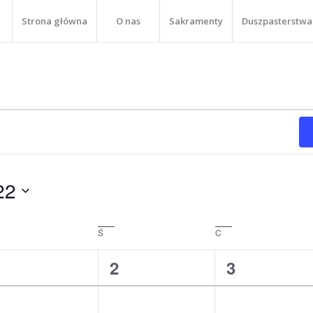
Strona główna
O nas
Sakramenty
Duszpasterstwa
22
orek
Ś
środa
C
czwartek
1
1
1
1
2
3
wydarzenie,
wydarzenie,
wydarzenie