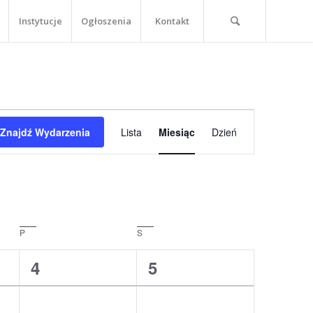
Instytucje
Ogłoszenia
Kontakt
Wydarzenie
Widoki
Znajdź Wydarzenia
Lista
Miesiąc
Dzień
nawigacja
P
piątek
S
sobota
1
1
4
5
,
wydarzenie,
wydarzenie,