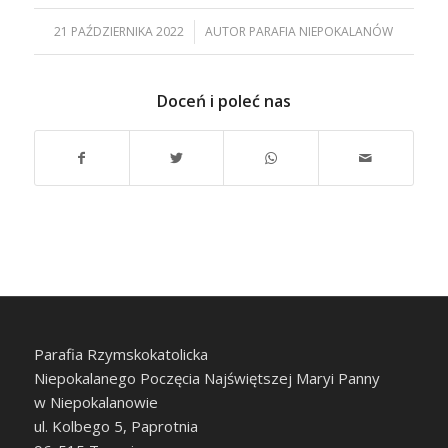
21 PAŹDZIERNIKA 2022
/
AUTOR
PARAFIA NIEPOKALANÓW
Doceń i poleć nas
Parafia Rzymskokatolicka
Niepokalanego Poczęcia Najświętszej Maryi Panny
w Niepokalanowie
ul. Kolbego 5, Paprotnia