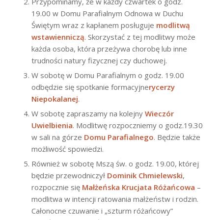
Przypominamy, że w każdy czwartek o godz.
19.00 w Domu Parafialnym Odnowa w Duchu
Świętym wraz z kapłanem posługuje
modlitwą
wstawienniczą
. Skorzystać z tej modlitwy może
każda osoba, która przeżywa chorobę lub inne
trudności natury fizycznej czy duchowej.
W sobotę w Domu Parafialnym o godz. 19.00
odbędzie się spotkanie formacyjne
rycerzy
Niepokalanej
.
W sobotę zapraszamy na kolejny
Wieczór
Uwielbienia
. Modlitwę rozpoczniemy o godz.19.30
w sali na górze
Domu Parafialnego
. Będzie także
możliwość spowiedzi.
Również w sobotę Mszą św. o godz. 19.00, której
będzie przewodniczył
Dominik Chmielewski
,
rozpocznie się
Małżeńska Krucjata Różańcowa
–
modlitwa w intencji ratowania małżeństw i rodzin.
Całonocne czuwanie i „szturm różańcowy”