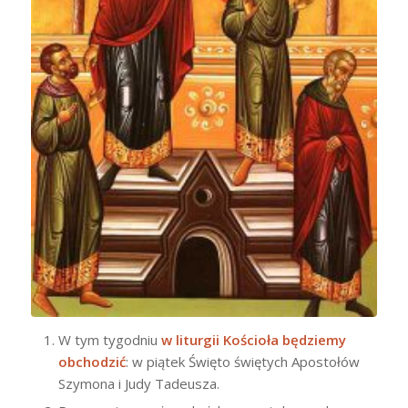
W tym tygodniu
w liturgii Kościoła będziemy
obchodzić
: w piątek Święto świętych Apostołów
Szymona i Judy Tadeusza.