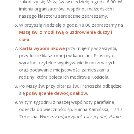
zakończy się Mszą św. w niedzielę o godz. 6.00. W
imieniu organizatorów, wspólnot małżeńskich i
naszego klasztoru serdecznie zapraszamy.
W przyszłą niedzielę o godz. 18.00 zapraszamy na
Mszę św. z modlitwą o uzdrowienie duszy i
ciała
.
K
artki wypominkowe
przyjmujemy w zakrystii,
przy furcie klasztornej i w kancelarii. Prosimy o
wyraźne, czytelne wypisywanie imion zmarłych
oraz podawanie miejscowości zamieszkania
rodziny, która poleca ich modlitwie Kościoła.
Po Mszy św. przy ołtarzu św. Franciszka odbędzie
się
poświęcenie dewocjonaliów
.
W tym tygodniu z naszej wspólnoty parafialnej
odeszła do wieczności: śp. Hanna Kamińska, l. 74 z
Teresina.
Wieczny odpoczynek racz jej dać, Panie…