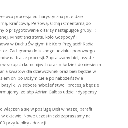
zerwca procesja eucharystyczna przejdzie
brną, Krańcową, Perłową, Cichą i Cmentarną do
my o przygotowanie ołtarzy następujące grupy: I:
ej, Ministranci starsi, koło Gospodyń i
owa w Duchu Świętym III: Koło Przyjaciół Radia
ztor. Zachęcamy do licznego udziału i pobożnego
omów na trasie procesji. Zapraszamy biel, asystę
cich w strojach komunijnych oraz młodzież do niesienia
ania kwiatów dla dziewczynek oraz bieli będzie w
 osiem dni po Bożym Ciele po nabożeństwie
bazyliki. W sobotę nabożeństwo i procesja będzie
ormujemy, że abp Adrian Galbas udzielił dyspensy
 włączenia się w posługę Bieli w naszej parafii
i w oktawie. Nowe uczestniczki zapraszamy na
00 przy kaplicy adoracji.