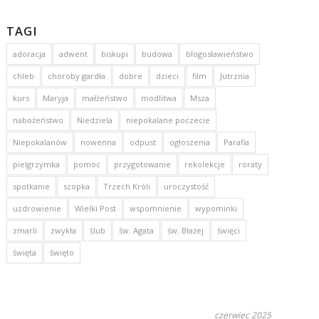
TAGI
adoracja
adwent
biskupi
budowa
błogosławieństwo
chleb
choroby gardła
dobre
dzieci
film
Jutrznia
kurs
Maryja
małżeństwo
modlitwa
Msza
nabożeństwo
Niedziela
niepokalane poczecie
Niepokalanów
nowenna
odpust
ogłoszenia
Parafia
pielgrzymka
pomoc
przygotowanie
rekolekcje
roraty
spotkanie
szopka
Trzech Króli
uroczystość
uzdrowienie
Wielki Post
wspomnienie
wypominki
zmarli
zwykła
ślub
św. Agata
św. Błażej
święci
święta
święto
czerwiec 2025