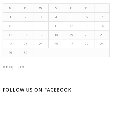
N
P
W
Ś
C
P
S
1
2
3
4
5
6
7
8
9
10
11
12
13
14
15
16
17
18
19
20
21
22
23
24
25
26
27
28
29
30
« maj
lip »
FOLLOW US ON FACEBOOK