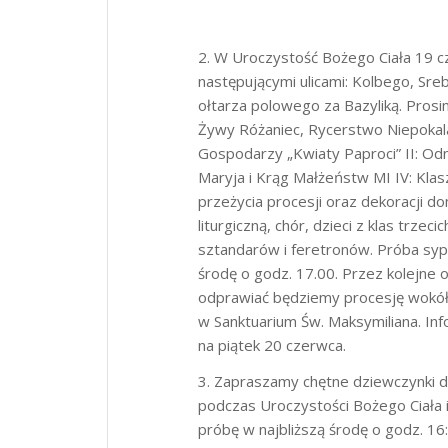
2. W Uroczystość Bożego Ciała 19 c
następującymi ulicami: Kolbego, Sre
ołtarza polowego za Bazyliką. Prosi
Żywy Różaniec, Rycerstwo Niepokalan
Gospodarzy „Kwiaty Paproci” II: Odn
Maryja i Krąg Małżeństw MI IV: Klas
przeżycia procesji oraz dekoracji d
liturgiczną, chór, dzieci z klas trze
sztandarów i feretronów. Próba syp
środę o godz. 17.00. Przez kolejne
odprawiać będziemy procesję wokół 
w Sanktuarium Św. Maksymiliana. Inf
na piątek 20 czerwca.
3. Zapraszamy chętne dziewczynki do
podczas Uroczystości Bożego Ciała 
próbę w najbliższą środę o godz. 16: