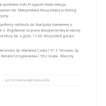
 spotkanie Koła Przyjaciół Radia Maryja.
uarium św. Maksymiliana Mszą świętą w intencji
zyzny.
wspólnoty odchodzi do Skarżyska Kamiennej o.
e o. Bogdanowi za pracę duszpasterską w naszej
 na Mszy św. o godz. 11.30. Wszystkich gorąco
czności: śp. Marianna Czuba l. 97 z Teresina, śp.
p. Renata Szczypkowska l. 59 z Granic. Wieczny
5
AUTOR
PARAFIA NIEPOKALANÓW