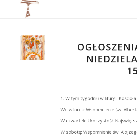
OGŁOSZENI
NIEDZIELA
1
1. W tym tygodniu w liturgii Kościoł
We wtorek: Wspomnienie św. Alberta
W czwartek: Uroczystość Najświętsze
W sobotę: Wspomnienie św. Alojzego