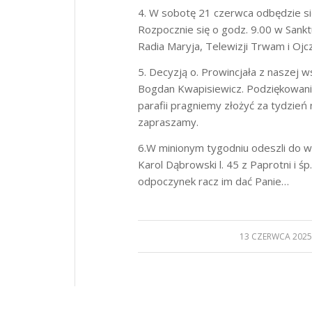
4. W sobotę 21 czerwca odbędzie się
Rozpocznie się o godz. 9.00 w Sankt
Radia Maryja, Telewizji Trwam i Ojc
5. Decyzją o. Prowincjała z naszej 
Bogdan Kwapisiewicz. Podziękowani
parafii pragniemy złożyć za tydzień
zapraszamy.
6.W minionym tygodniu odeszli do wie
Karol Dąbrowski l. 45 z Paprotni i ś
odpoczynek racz im dać Panie…
13 CZERWCA 202
/